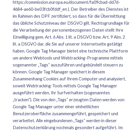
https://commission.europa.eu/document/fa09cbad-dd7d-
4684-ae60-be03fcb0fddf_en
). Der Betreiber des Dienstes ist
im Rahmen des DPF zertifiziert, so dass für die Übermittlung
das übliche Schutzniveau der DSGVO gilt. Rechtsgrundlage für
die Verarbeitung der personenbezogenen Daten stellt Ihre
Einwilligung gem. Art. 6 Abs. 1 lit. a DSGVO bzw. Art. 9 Abs. 2
lit. a DSGVO dar, die Sie auf unserer Internetseite getätigt
haben. Google Tag Manager bietet eine technische Plattform
um andere Webtools und Webtracking-Programme mittels
sogenannter „Tags“ auszuführen und gebündelt steuern zu
können. Google Tag Manager speichert in diesem
Zusammenhang Cookies auf Ihrem Computer und analysiert,
soweit Webtracking-Tools mittels Google Tag Manager
ausgeführt werden, Ihr Surfverhalten (sogenanntes
„tracken“). Die von den „Tags“ erzeugten Daten werden von
Google Tag Manager unter einer einheitlichen
Benutzeroberfläche zusammengeführt, gespeichert und
verarbeitet. Alle eingebundenen „Tags“ werden in dieser
Datenschutzerklärung nochmals gesondert aufgeführt. Im