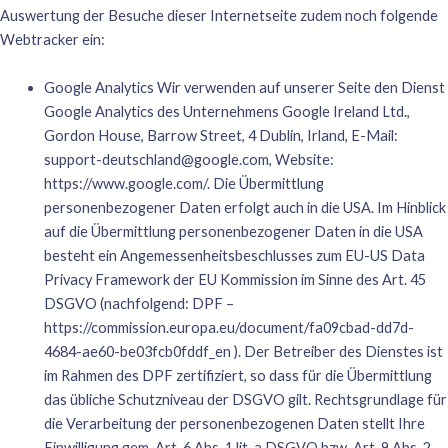
Auswertung der Besuche dieser Internetseite zudem noch folgende
Webtracker ein:
Google Analytics Wir verwenden auf unserer Seite den Dienst
Google Analytics des Unternehmens Google Ireland Ltd.,
Gordon House, Barrow Street, 4 Dublin, Irland, E-Mail:
support-deutschland@google.com
, Website:
https://www.google.com/
. Die Übermittlung
personenbezogener Daten erfolgt auch in die USA. Im Hinblick
auf die Übermittlung personenbezogener Daten in die USA
besteht ein Angemessenheitsbeschlusses zum EU-US Data
Privacy Framework der EU Kommission im Sinne des Art. 45
DSGVO (nachfolgend: DPF –
https://commission.europa.eu/document/fa09cbad-dd7d-
4684-ae60-be03fcb0fddf_en
). Der Betreiber des Dienstes ist
im Rahmen des DPF zertifiziert, so dass für die Übermittlung
das übliche Schutzniveau der DSGVO gilt. Rechtsgrundlage für
die Verarbeitung der personenbezogenen Daten stellt Ihre
Einwilligung gem. Art. 6 Abs. 1 lit. a DSGVO bzw. Art. 9 Abs. 2